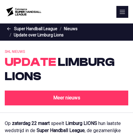
Skip to the main content
Super Handball League
Nieuws
Update over Limburg Lions
SHL NIEUWS
UPDATE
LIMBURG
LIONS
Meer nieuws
Op
zaterdag 22 maart
speelt
Limburg LIONS
hun laatste
wedstrijd in de
Super Handball League
, de gezamenlijke