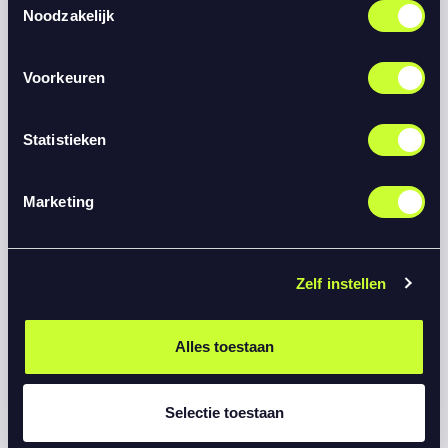
Noodzakelijk
Voorkeuren
Statistieken
Super Handball League en Handbal
Marketing
Inside bundelen krachten voor meer
zichtbaarheid van het handbal
Zelf instellen
november 14, 2025
Learn more
Alles toestaan
Selectie toestaan