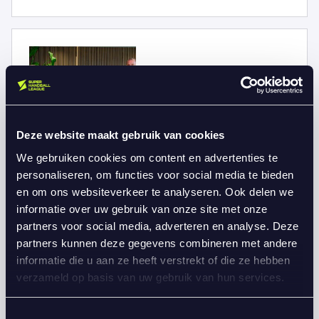
Deze website maakt gebruik van cookies
We gebruiken cookies om content en advertenties te
personaliseren, om functies voor social media te bieden
Coinmerce nieuwe naam partner van
en om ons websiteverkeer te analyseren. Ook delen we
de Super Handball League
informatie over uw gebruik van onze site met onze
partners voor social media, adverteren en analyse. Deze
november 21, 2025
partners kunnen deze gegevens combineren met andere
Learn more
informatie die u aan ze heeft verstrekt of die ze hebben
verzameld op basis van uw gebruik van hun services.
Toestemmingsselectie