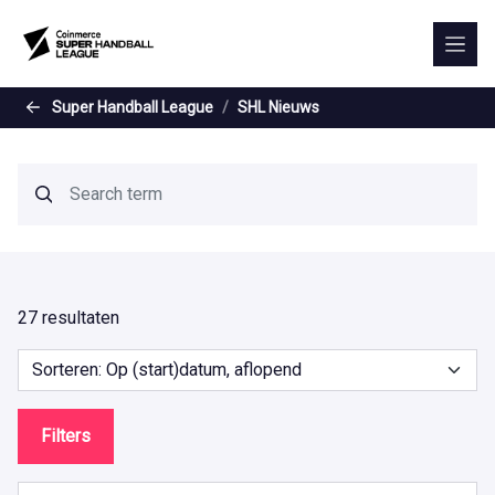
Skip to the main content
Super Handball League
SHL Nieuws
27 resultaten
Filters