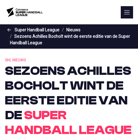
Skip to the main content
Super Handball League
Nieuws
Sezoens Achilles Bocholt wint de eerste editie van de Super
Handball League
SHL NIEUWS
SEZOENS ACHILLES
BOCHOLT WINT DE
EERSTE EDITIE VAN
DE
SUPER
HANDBALL LEAGUE