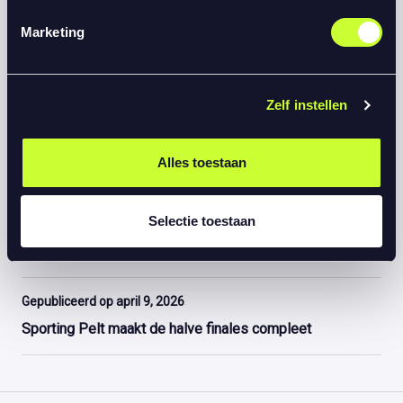
Marketing
Gepubliceerd op augustus 1, 2024
Zelf instellen
Humby Bevo HC schrijft historie en wint Coinmerce
Super Handball League
Alles toestaan
Gepubliceerd op augustus 1, 2024
Selectie toestaan
Nederlands Kampioenschap Handbal Vrouwen op het
spel bij SHL Women Finale in Geleen
Gepubliceerd op april 9, 2026
Sporting Pelt maakt de halve finales compleet