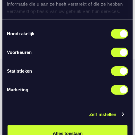
informatie die u aan ze heeft verstrekt of die ze hebben
verzameld op basis van uw gebruik van hun services.
Next handball League
Toestemmingsselectie
Noodzakelijk
vrouwen
Voorkeuren
Statistieken
Marketing
Zelf instellen
Alles toestaan